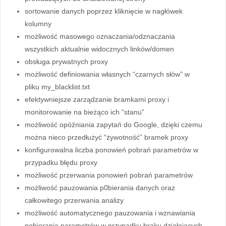
sortowanie danych poprzez kliknięcie w nagłówek
kolumny
możliwość masowego oznaczania/odznaczania
wszystkich aktualnie widocznych linków/domen
obsługa prywatnych proxy
możliwość definiowania własnych “czarnych słów” w
pliku my_blacklist.txt
efektywniejsze zarządzanie bramkami proxy i
monitorowanie na bieżąco ich “stanu”
możliwość opóźniania zapytań do Google, dzięki czemu
można nieco przedłużyć “żywotność” bramek proxy
konfigurowalna liczba ponowień pobrań parametrów w
przypadku błędu proxy
możliwość przerwania ponowień pobrań parametrów
możliwość pauzowania p0bierania danych oraz
całkowitego przerwania analizy
możliwość automatycznego pauzowania i wznawiania
pobierania parametrów w przypadku braku działających