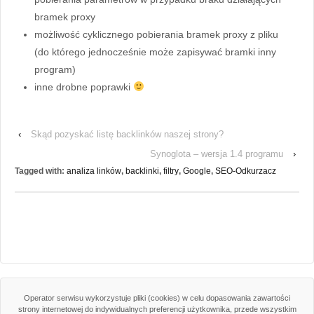
bramek proxy
możliwość cyklicznego pobierania bramek proxy z pliku
(do którego jednocześnie może zapisywać bramki inny
program)
inne drobne poprawki
‹
Skąd pozyskać listę backlinków naszej strony?
Synoglota – wersja 1.4 programu
›
Tagged with:
analiza linków
,
backlinki
,
filtry
,
Google
,
SEO-Odkurzacz
Operator serwisu wykorzystuje pliki (cookies) w celu dopasowania zawartości
strony internetowej do indywidualnych preferencji użytkownika, przede wszystkim