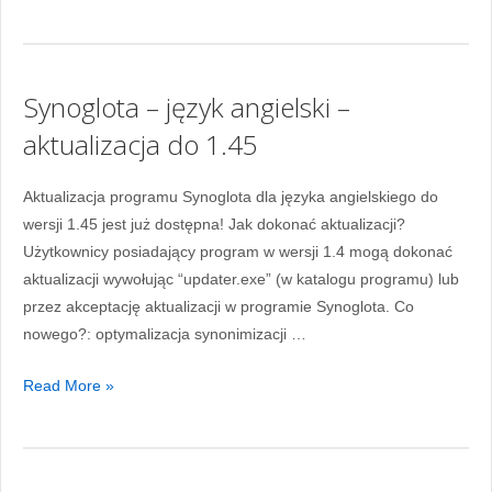
–
wersja
1.45
dla
Synoglota – język angielski –
j.
aktualizacja do 1.45
polskiego
Aktualizacja programu Synoglota dla języka angielskiego do
wersji 1.45 jest już dostępna! Jak dokonać aktualizacji?
Użytkownicy posiadający program w wersji 1.4 mogą dokonać
aktualizacji wywołując “updater.exe” (w katalogu programu) lub
przez akceptację aktualizacji w programie Synoglota. Co
nowego?: optymalizacja synonimizacji …
Synoglota
Read More »
–
język
angielski